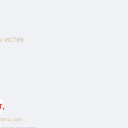
u истек
т,
тить сайт.