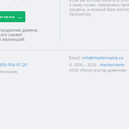
Если Вы хотели посетить этот
к нему позже. Наверняка про
решена, а нужный Вам контен
просмотру.
tername
продления домена,
 его сможет
ой желающий
.
Email:
info@mastername.ru
495) 956-97-20
© 2005 – 2026
.mastername
ООО «Регистратор доменов»
регионов)