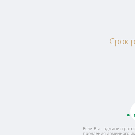
Срок р
Если Вы - администратор
продления доменного и