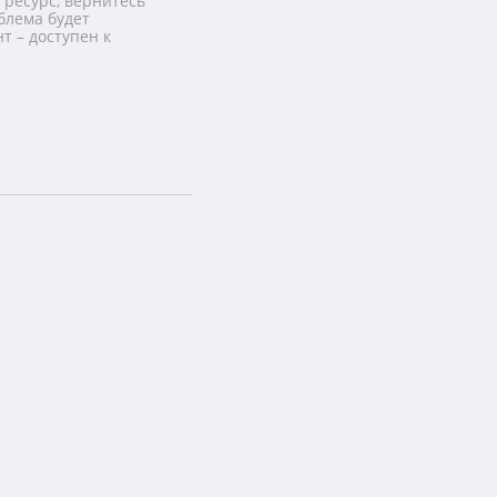
 ресурс, вернитесь
блема будет
т – доступен к