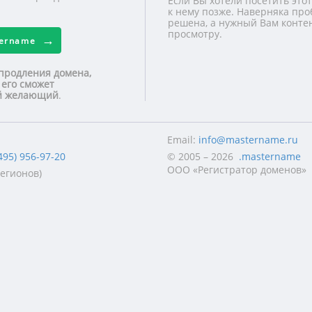
Если Вы хотели посетить этот
к нему позже. Наверняка про
решена, а нужный Вам контен
просмотру.
tername
продления домена,
 его сможет
ой желающий
.
Email:
info@mastername.ru
495) 956-97-20
© 2005 – 2026
.mastername
ООО «Регистратор доменов»
регионов)