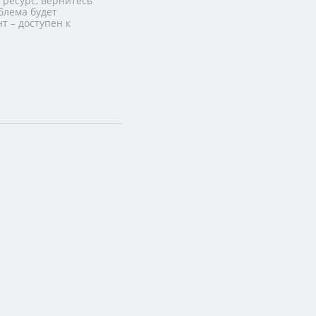
 ресурс, вернитесь
блема будет
т – доступен к