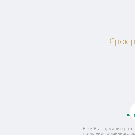
Срок р
Если Вы - администратор
продления доменного и