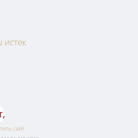
u истек
т,
тить сайт.