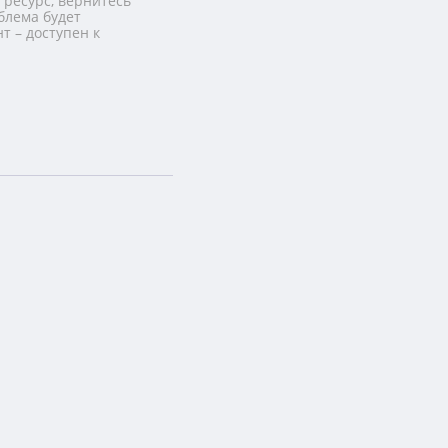
 ресурс, вернитесь
блема будет
т – доступен к