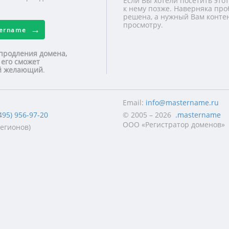
Если Вы хотели посетить этот
к нему позже. Наверняка про
решена, а нужный Вам контен
просмотру.
tername
продления домена,
 его сможет
ой желающий
.
Email:
info@mastername.ru
495) 956-97-20
© 2005 – 2026
.mastername
ООО «Регистратор доменов»
регионов)