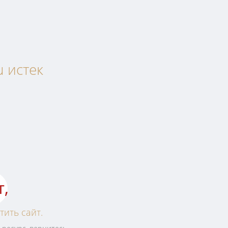
u истек
т,
тить сайт.