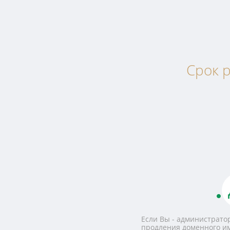
Срок р
Если Вы - администратор
продления доменного и