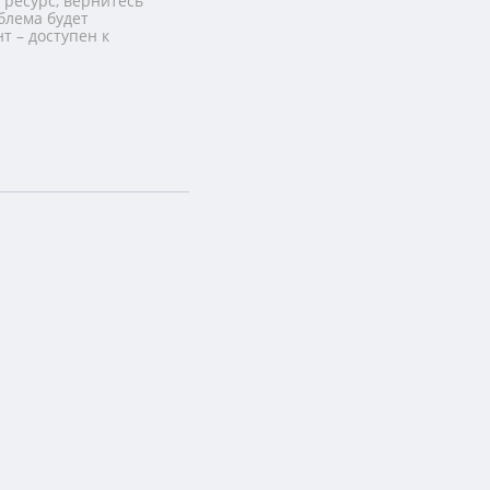
 ресурс, вернитесь
блема будет
т – доступен к