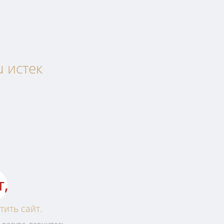
u истек
т,
тить сайт.