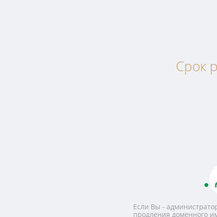
Срок р
Если Вы - администратор
продления доменного и