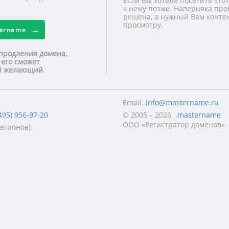
Если Вы хотели посетить этот
к нему позже. Наверняка про
решена, а нужный Вам контен
просмотру.
tername
продления домена,
 его сможет
ой желающий
.
Email:
info@mastername.ru
495) 956-97-20
© 2005 – 2026
.mastername
ООО «Регистратор доменов»
регионов)